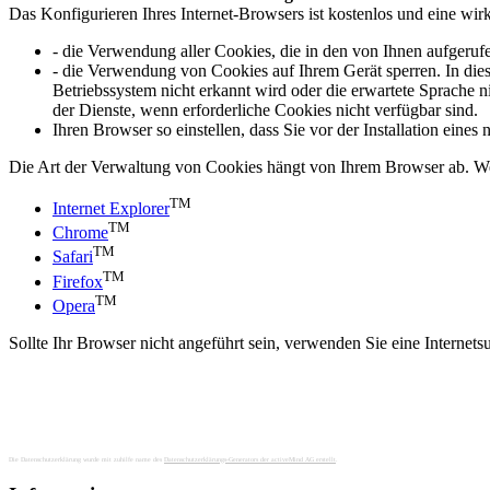
Das Konfigurieren Ihres Internet-Browsers ist kostenlos und eine wi
- die Verwendung aller Cookies, die in den von Ihnen aufgerufen
- die Verwendung von Cookies auf Ihrem Gerät sperren. In dies
Betriebssystem nicht erkannt wird oder die erwartete Sprache 
der Dienste, wenn erforderliche Cookies nicht verfügbar sind.
Ihren Browser so einstellen, dass Sie vor der Installation ei
Die Art der Verwaltung von Cookies hängt von Ihrem Browser ab. We
TM
Internet Explorer
TM
Chrome
TM
Safari
TM
Firefox
TM
Opera
Sollte Ihr Browser nicht angeführt sein, verwenden Sie eine Intern
Die Datenschutzerklärung wurde mit zuhilfe name des
Datenschutzerklärungs-Generators der activeMind AG erstellt
.