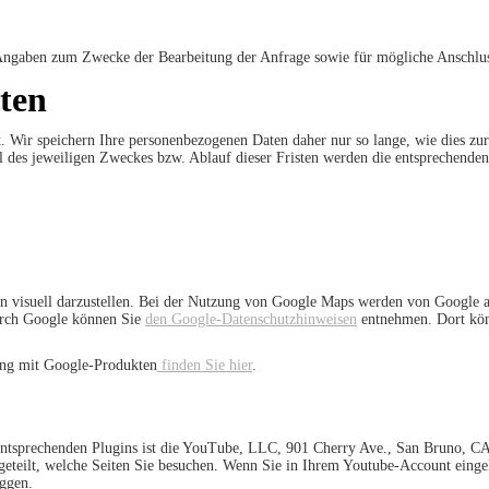
Angaben zum Zwecke der Bearbeitung der Anfrage sowie für mögliche Anschlus
ten
 Wir speichern Ihre personenbezogenen Daten daher nur so lange, wie dies zur
ll des jeweiligen Zweckes bzw. Ablauf dieser Fristen werden die entsprechende
 visuell darzustellen. Bei der Nutzung von Google Maps werden von Google a
durch Google können Sie
den Google-Datenschutzhinweisen
entnehmen. Dort könn
ang mit Google-Produkten
finden Sie hier
.
r entsprechenden Plugins ist die YouTube, LLC, 901 Cherry Ave., San Bruno,
geteilt, welche Seiten Sie besuchen. Wenn Sie in Ihrem Youtube-Account einge
oggen.