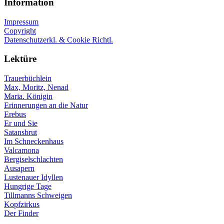
Information
Impressum
Copyright
Datenschutzerkl. & Cookie Richtl.
Lektüre
Trauerbüchlein
Max, Moritz, Nenad
Maria. Königin
Erinnerungen an die Natur
Erebus
Er und Sie
Satansbrut
Im Schneckenhaus
Valcamona
Bergiselschlachten
Ausapern
Lustenauer Idyllen
Hungrige Tage
Tillmanns Schweigen
Kopfzirkus
Der Finder